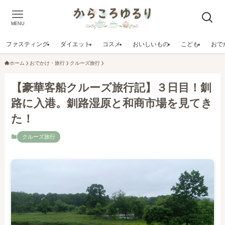
MENU
ファスティング
ダイエット
コスメ
おいしいもの
こども
おで
ホーム
おでかけ・旅行
クルーズ旅行
【豪華客船クルーズ旅行記】３日目！釧
路に入港。釧路湿原と和商市場を見てき
た！
クルーズ旅行