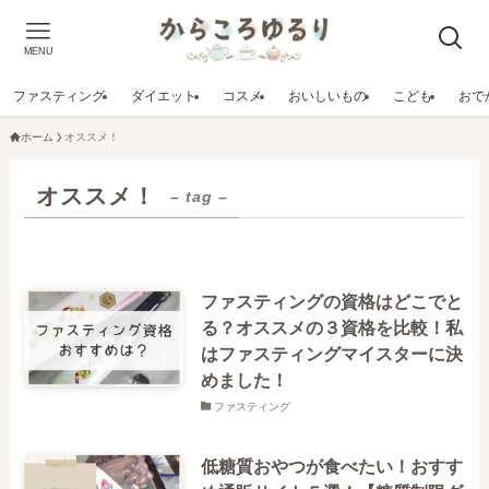
MENU
ファスティング
ダイエット
コスメ
おいしいもの
こども
おで
ホーム
オススメ！
オススメ！
– tag –
ファスティングの資格はどこでと
る？オススメの３資格を比較！私
はファスティングマイスターに決
めました！
ファスティング
低糖質おやつが食べたい！おすす