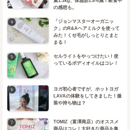
重1.3kg、体脂肪1.8%減！断食中
の感想も。
「ジョンマスターオーガニッ
ク」のR&Aヘアミルクを使って
みた！くせ毛がしっとりとまと
まる！
セルライトをやっつけたい！使
っているボディオイルはコレ！
ヨガ初心者ですが、ホットヨガ
LAVAの体験をしてきました！服
装や持ち物は？
TOMIZ（富澤商店）のオススメ
商品はコレ！大好きな商品を集