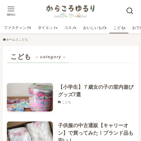
MENU
ファスティング
ダイエット
コスメ
おいしいもの
こども
おで
ホーム
こども
こども
– category –
【小学生】７歳女の子の室内遊び
グッズ7選
こども
子供服の中古通販【キャリーオ
ン】で買ってみた！ブランド品も
安い！