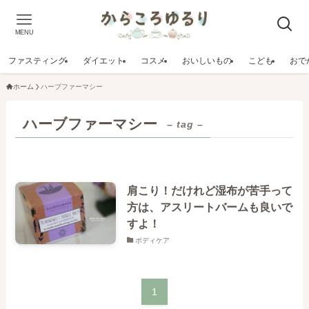
MENU
ファスティング
ダイエット
コスメ
おいしいもの
こども
おで
ホーム
ハーブファーマシー
ハーブファーマシー
– tag –
肩こり！だけれど湿布が苦手って
方は、アスリートバームも良いで
すよ！
ボディケア
1