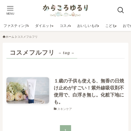
MENU
ファスティング
ダイエット
コスメ
おいしいもの
こども
おで
ホーム
コスメフルフリ
コスメフルフリ
– tag –
１歳の子供も使える、無香の日焼
け止めがすごい！紫外線吸収剤不
使用で、白浮き無し。化粧下地に
も。
スキンケア
1