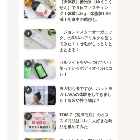
【実体験】優光泉（ゆうこう
せん）で３日ファスティン
グ！体重1.3kg、体脂肪1.8%
減！断食中の感想も。
「ジョンマスターオーガニッ
ク」のR&Aヘアミルクを使っ
てみた！くせ毛がしっとりと
まとまる！
セルライトをやっつけたい！
使っているボディオイルはコ
レ！
ヨガ初心者ですが、ホットヨ
ガ LAVAの体験をしてきまし
た！服装や持ち物は？
TOMIZ（富澤商店）のオス
スメ商品はコレ！大好きな商
品を集めてみた！