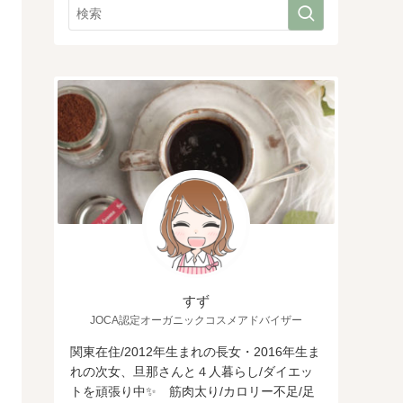
すず
JOCA認定オーガニックコスメアドバイザー
関東在住/2012年生まれの長女・2016年生ま
れの次女、旦那さんと４人暮らし/ダイエッ
トを頑張り中✨ 筋肉太り/カロリー不足/足