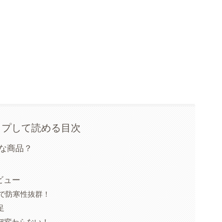
ップして読める目次
んな商品？
ビュー
毛で防寒性抜群！
足
ぼ変わらない！