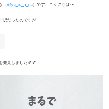
な（
@yu_ru_ri_na
）です、こんにちは〜！
一択だったのですが・・
！
発見しました💕💕