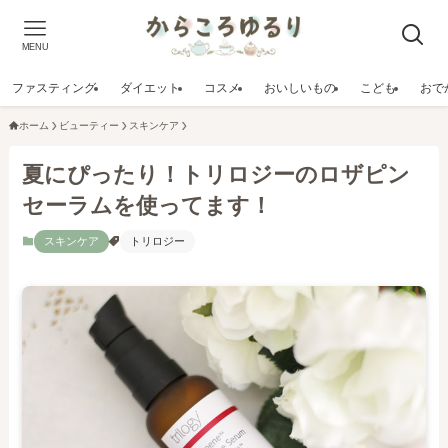
MENU
ファスティング
ダイエット
コスメ
おいしいもの
こども
おで
ホーム
ビューティー
スキンケア
夏にぴったり！トリロジーのロザピン
セーラムを使ってます！
スキンケア
トリロジー