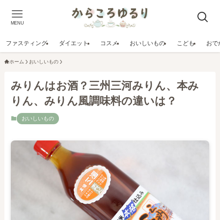
MENU
ファスティング
ダイエット
コスメ
おいしいもの
こども
おで
ホーム
おいしいもの
みりんはお酒？三州三河みりん、本み
りん、みりん風調味料の違いは？
おいしいもの