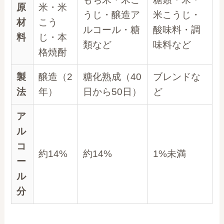
原
米・米
うじ・醸造ア
米こうじ・
材
こう
ルコール・糖
酸味料・調
料
じ・本
類など
味料など
格焼酎
製
醸造（2
糖化熟成（40
ブレンドな
法
年）
日から50日）
ど
ア
ル
コ
約14%
約14%
1%未満
ー
ル
分