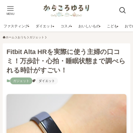
MENU
ファスティング
ダイエット
コスメ
おいしいもの
こども
おで
ホーム
おうち
ガジェット
Fitbit Alta HRを実際に使う主婦の口コ
ミ！万歩計・心拍・睡眠状態まで調べら
れる時計がすごい！
ガジェット
ダイエット