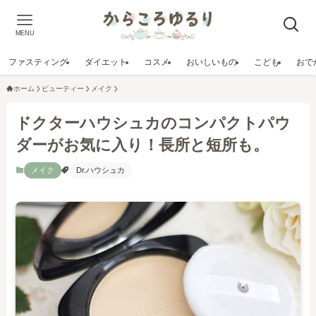
MENU
ファスティング
ダイエット
コスメ
おいしいもの
こども
おで
ホーム
ビューティー
メイク
ドクターハウシュカのコンパクトパウ
ダーがお気に入り！長所と短所も。
メイク
Dr.ハウシュカ