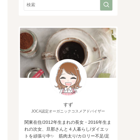
すず
JOCA認定オーガニックコスメアドバイザー
関東在住/2012年生まれの長女・2016年生ま
れの次女、旦那さんと４人暮らし/ダイエッ
トを頑張り中✨ 筋肉太り/カロリー不足/足