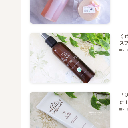
く
ス
ヘ
「
た
ヘ