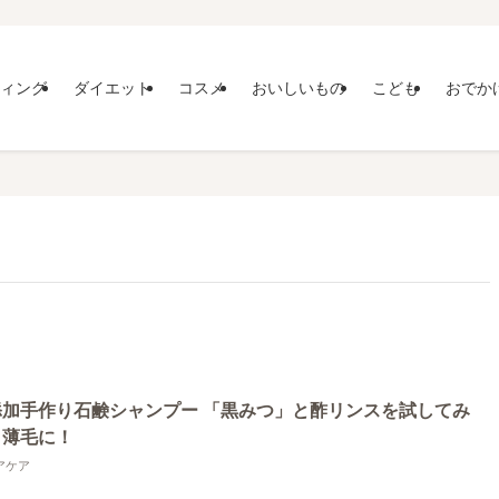
ィング
ダイエット
コスメ
おいしいもの
こども
おでか
添加手作り石鹸シャンプー 「黒みつ」と酢リンスを試してみ
！薄毛に！
アケア