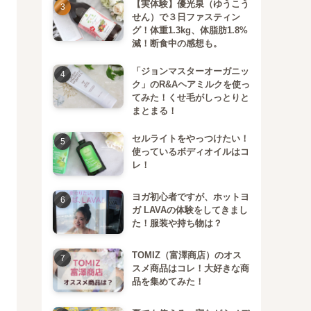
【実体験】優光泉（ゆうこう
せん）で３日ファスティン
グ！体重1.3kg、体脂肪1.8%
減！断食中の感想も。
「ジョンマスターオーガニッ
ク」のR&Aヘアミルクを使っ
てみた！くせ毛がしっとりと
まとまる！
セルライトをやっつけたい！
使っているボディオイルはコ
レ！
ヨガ初心者ですが、ホットヨ
ガ LAVAの体験をしてきまし
た！服装や持ち物は？
TOMIZ（富澤商店）のオス
スメ商品はコレ！大好きな商
品を集めてみた！